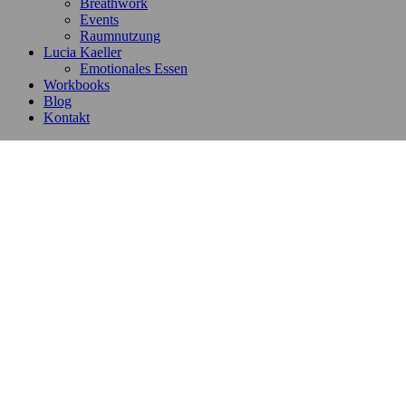
Breathwork
Events
Raumnutzung
Lucia Kaeller
Emotionales Essen
Workbooks
Blog
Kontakt